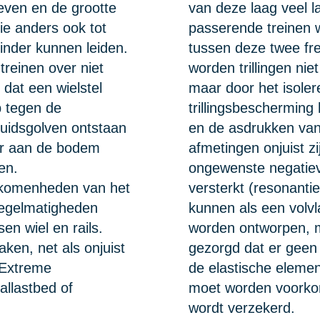
even en de grootte
van deze laag veel l
ie anders ook tot
passerende treinen w
hinder kunnen leiden.
tussen deze twee freq
treinen over niet
worden trillingen ni
r dat een wielstel
maar door het isole
ap tegen de
trillingsbeschermin
luidsgolven ontstaan
en de asdrukken van d
oor aan de bodem
afmetingen onjuist zi
en.
ongewenste negatiev
olkomenheden van het
versterkt (resonant
nregelmatigheden
kunnen als een volvl
en wiel en rails.
worden ontworpen, m
ken, net als onjuist
gezorgd dat er geen
. Extreme
de elastische elemen
allastbed of
moet worden voorkom
wordt verzekerd.