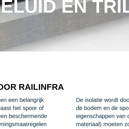
LUID EN TRI
OOR RAILINFRA
gen een belangrijk
De isolatie wordt do
aast het spoor of
de bodem en de spo
geen beschermende
eigenschappen van 
mingsmaatregelen
materiaal) moeten z