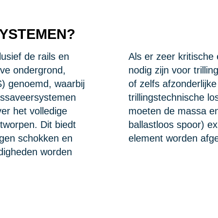
YSTEMEN?
sief de rails en
Als er zeer kritisch
ijve ondergrond,
nodig zijn voor tril
) genoemd, waarbij
of zelfs afzonderlij
Massaveersystemen
trillingstechnische 
er het volledige
moeten de massa en d
tworpen. Dit biedt
ballastloos spoor) e
egen schokken en
element worden afg
ndigheden worden