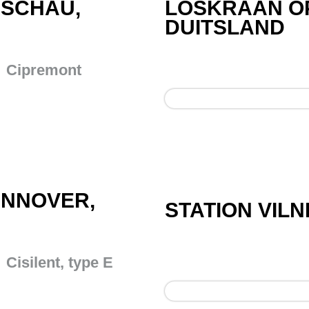
RSCHAU,
LOSKRAAN OP
DUITSLAND
Cipremont
ANNOVER,
STATION VILN
Cisilent, type E