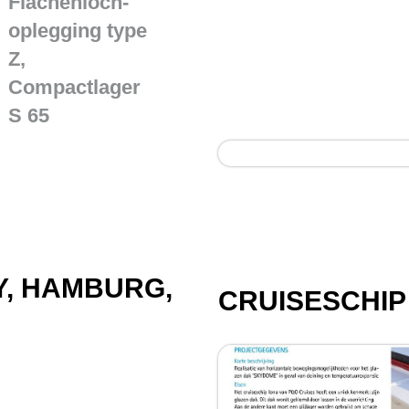
Flächenloch-
oplegging type
Z,
Compactlager
S 65
Y, HAMBURG,
CRUISESCHIP 