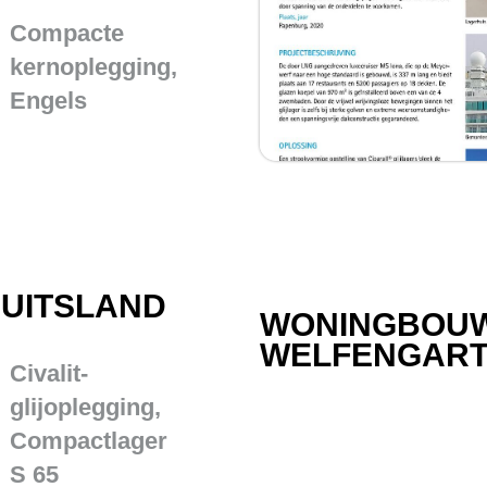
Compacte
kernoplegging,
Engels
DUITSLAND
WONINGBOU
WELFENGART
Civalit-
glijoplegging,
Compactlager
S 65