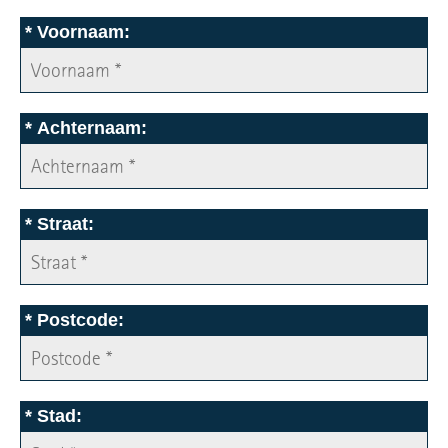
*
Voornaam:
*
Achternaam:
*
Straat:
*
Postcode:
*
Stad: