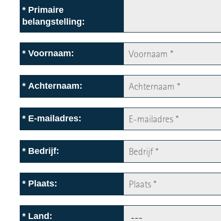
*
Primaire
belangstelling:
*
Voornaam:
*
Achternaam:
*
E-mailadres:
*
Bedrijf:
*
Plaats:
*
Land: