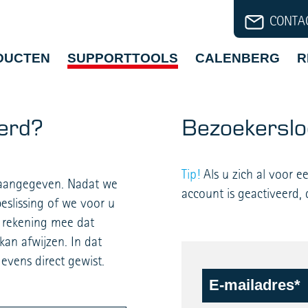
CONTA
DUCTEN
SUPPORTTOOLS
CALENBERG
R
eerd?
Bezoekerslo
Tip!
Als u zich al voor 
jn aangegeven. Nadat we
account is geactiveerd,
slissing of we voor u
r rekening mee dat
an afwijzen. In dat
evens direct gewist.
E-mailadres*